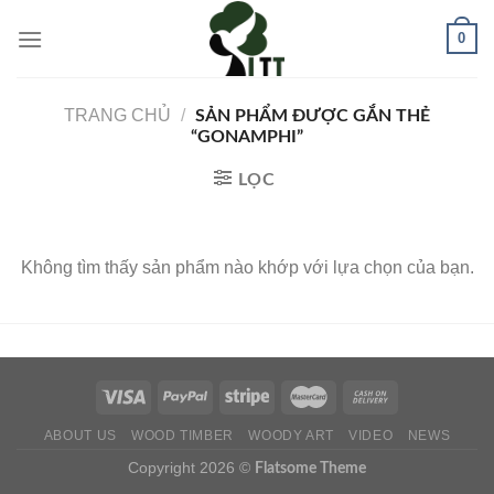
Skip
0
to
content
TRANG CHỦ
/
SẢN PHẨM ĐƯỢC GẮN THẺ
“GONAMPHI”
LỌC
Không tìm thấy sản phẩm nào khớp với lựa chọn của bạn.
ABOUT US
WOOD TIMBER
WOODY ART
VIDEO
NEWS
Copyright 2026 ©
Flatsome Theme