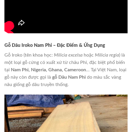
Gỗ Dâu Iroko Nam Phi – Đặc Điểm & Ứng Dụng
Gỗ Iroko (tên khoa học:
Milicia excelsa
hoặc
Milicia regia
) là
một loại gỗ cứng có xuất xứ từ châu Phi, đặc biệt phổ biến
tại
Nam Phi, Nigeria, Ghana, Cameroon
… Tại Việt Nam, loại
gỗ này còn được gọi là
gỗ Dâu Nam Phi
do màu sắc vàng
nâu giống gỗ dâu truyền thống.