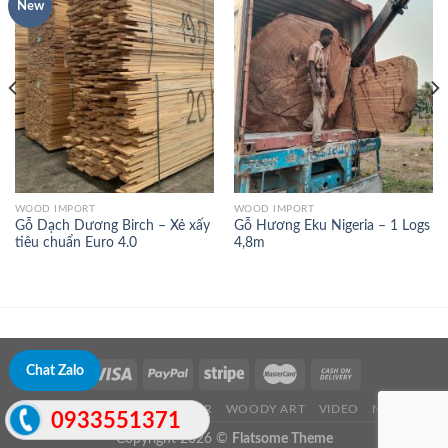
New
WOOD IMPORT
WOOD IMPORT
Gỗ Dạch Dương Birch – Xẻ xấy
Gỗ Hương Eku Nigeria – 1 Logs
tiêu chuẩn Euro 4.0
4,8m
Chat Zalo
ABOUT US
WOOD TIMBER
WOODY ART
VIDEO
NEWS
0933551371
Copyright 2026 ©
Flatsome Theme