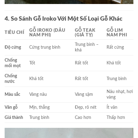
4. So Sánh Gỗ Iroko Với Một Số Loại Gỗ Khác
GỖ IROKO (DÂU
GỖ TEAK
GỖ LIM
TIÊU CHÍ
NAM PHI)
(GIẢ TỴ)
NAM PHI
Trung bình –
Độ cứng
Cứng trung bình
Rất cứng
khá
Chống
Tốt
Rất tốt
Khá tốt
mối mọt
Chống
Khá tốt
Rất tốt
Trung bình
nước
Nâu nhạt, hơi
Màu sắc
Vàng nâu
Vàng sậm
vàng
Vân gỗ
Mịn, thẳng
Đẹp, rõ nét
Ít vân
Giá thành
Trung bình
Cao hơn
Thấp hơn