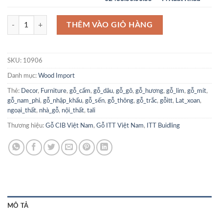
Gỗ Dâu Nigeria - Iroko số lượng
THÊM VÀO GIỎ HÀNG
SKU:
10906
Danh mục:
Wood Import
Thẻ:
Decor
,
Furniture
,
gỗ_cẩm
,
gỗ_dâu
,
gỗ_gõ
,
gỗ_hương
,
gỗ_lim
,
gỗ_mít
,
gỗ_nam_phi
,
gỗ_nhập_khẩu
,
gỗ_sến
,
gỗ_thông
,
gỗ_trắc
,
gỗitt
,
Lat_xoan
,
ngoại_thất
,
nhà_gỗ
,
nội_thất
,
tali
Thương hiệu:
Gỗ CIB Việt Nam
,
Gỗ ITT Việt Nam
,
ITT Buidling
MÔ TẢ