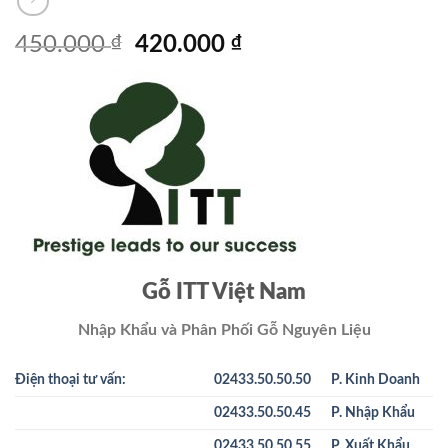
Giá
Giá
450.000
₫
420.000
₫
gốc
hiện
là:
tại
450.000 ₫.
là:
420.000 ₫.
Gỗ ITT Việt Nam
Nhập Khẩu và Phân Phối Gỗ Nguyên Liệu
Điện thoại tư vấn:
02433.50.50.50
P. Kinh Doanh
02433.50.50.45
P. Nhập Khẩu
02433.50.50.55
P. Xuất Khẩu