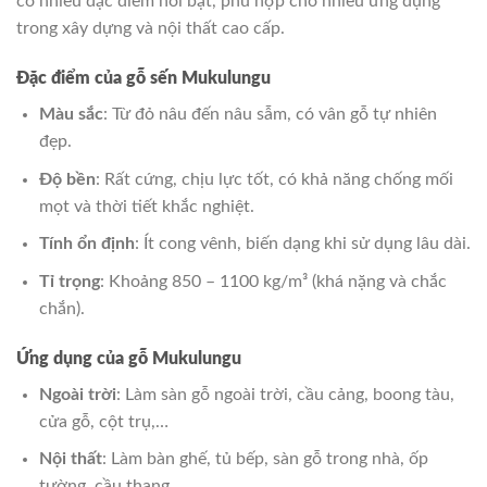
có nhiều đặc điểm nổi bật, phù hợp cho nhiều ứng dụng
trong xây dựng và nội thất cao cấp.
Đặc điểm của gỗ sến Mukulungu
Màu sắc
: Từ đỏ nâu đến nâu sẫm, có vân gỗ tự nhiên
đẹp.
Độ bền
: Rất cứng, chịu lực tốt, có khả năng chống mối
mọt và thời tiết khắc nghiệt.
Tính ổn định
: Ít cong vênh, biến dạng khi sử dụng lâu dài.
Tỉ trọng
: Khoảng 850 – 1100 kg/m³ (khá nặng và chắc
chắn).
Ứng dụng của gỗ Mukulungu
Ngoài trời
: Làm sàn gỗ ngoài trời, cầu cảng, boong tàu,
cửa gỗ, cột trụ,…
Nội thất
: Làm bàn ghế, tủ bếp, sàn gỗ trong nhà, ốp
tường, cầu thang,…