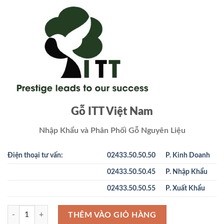
là:
tại
19.000 ₫.
là:
18.000 ₫.
Gỗ ITT Việt Nam
Nhập Khẩu và Phân Phối Gỗ Nguyên Liệu
Điện thoại tư vấn:
02433.50.50.50
P. Kinh Doanh
02433.50.50.45
P. Nhập Khẩu
02433.50.50.55
P. Xuất Khẩu
Gỗ Sến Nam Phi - Vanh 400+ số lượng
THÊM VÀO GIỎ HÀNG