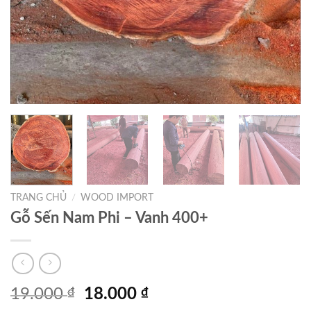
TRANG CHỦ
/
WOOD IMPORT
Gỗ Sến Nam Phi – Vanh 400+
Giá
Giá
19.000
₫
18.000
₫
gốc
hiện