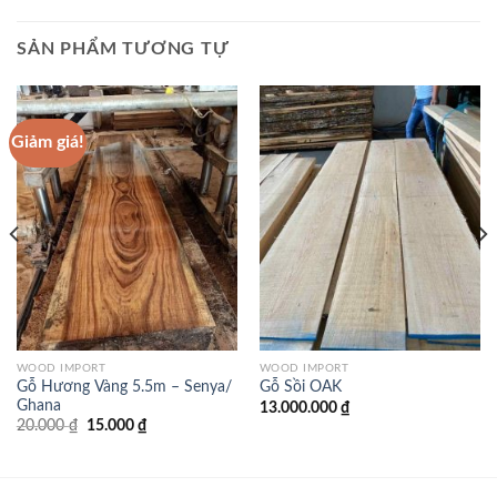
SẢN PHẨM TƯƠNG TỰ
Giảm giá!
WOOD IMPORT
WOOD IMPORT
Gỗ Hương Vàng 5.5m – Senya/
Gỗ Sồi OAK
Ghana
13.000.000
₫
Giá
Giá
20.000
₫
15.000
₫
gốc
hiện
là:
tại
20.000 ₫.
là:
15.000 ₫.