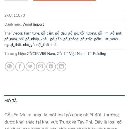
SKU:
11070
Danh mục:
Wood Import
Thẻ:
Decor
,
Furniture
,
gỗ_cẩm
,
gỗ_dâu
,
gỗ_gõ
,
gỗ_hương
,
gỗ_lim
,
gỗ_mít
,
gỗ_nam_phi
,
gỗ_nhập_khẩu
,
gỗ_sến
,
gỗ_thông
,
gỗ_trắc
,
gỗitt
,
Lat_xoan
,
ngoại_thất
,
nhà_gỗ
,
nội_thất
,
tali
Thương hiệu:
Gỗ CIB Việt Nam
,
Gỗ ITT Việt Nam
,
ITT Buidling
MÔ TẢ
Gỗ sến Mukulungu là một loại gỗ cứng nhiệt đới, thường
được khai thác tại khu vực Trung và Tây Phi. Đây là loại gỗ