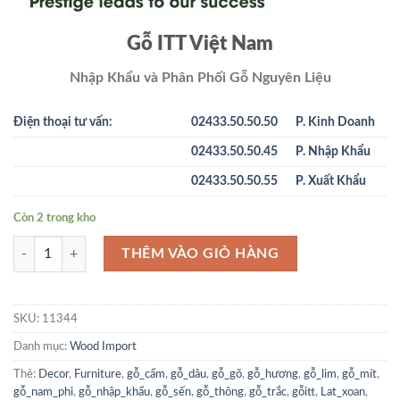
Gỗ ITT Việt Nam
Nhập Khẩu và Phân Phối Gỗ Nguyên Liệu
Điện thoại tư vấn:
02433.50.50.50
P. Kinh Doanh
02433.50.50.45
P. Nhập Khẩu
02433.50.50.55
P. Xuất Khẩu
Còn 2 trong kho
Lim Tali Hộp - Guinea Equatorial số lượng
THÊM VÀO GIỎ HÀNG
SKU:
11344
Danh mục:
Wood Import
Thẻ:
Decor
,
Furniture
,
gỗ_cẩm
,
gỗ_dâu
,
gỗ_gõ
,
gỗ_hương
,
gỗ_lim
,
gỗ_mít
,
gỗ_nam_phi
,
gỗ_nhập_khẩu
,
gỗ_sến
,
gỗ_thông
,
gỗ_trắc
,
gỗitt
,
Lat_xoan
,