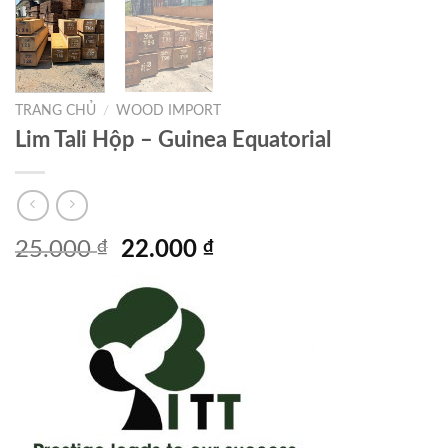
TRANG CHỦ
/
WOOD IMPORT
Lim Tali Hộp – Guinea Equatorial
Giá
Giá
25.000
₫
22.000
₫
gốc
hiện
là:
tại
25.000 ₫.
là:
22.000 ₫.