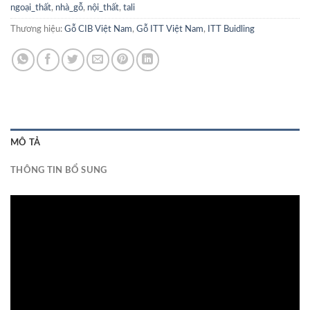
ngoại_thất
,
nhà_gỗ
,
nội_thất
,
tali
Thương hiệu:
Gỗ CIB Việt Nam
,
Gỗ ITT Việt Nam
,
ITT Buidling
MÔ TẢ
THÔNG TIN BỔ SUNG