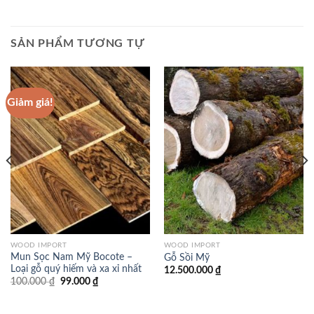
SẢN PHẨM TƯƠNG TỰ
Giảm giá!
WOOD IMPORT
WOOD IMPORT
Mun Sọc Nam Mỹ Bocote –
Gỗ Sồi Mỹ
Loại gỗ quý hiếm và xa xỉ nhất
12.500.000
₫
Giá
Giá
100.000
₫
99.000
₫
gốc
hiện
là:
tại
100.000 ₫.
là: