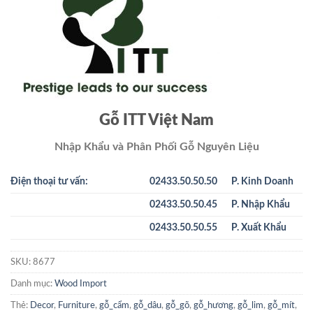
Gỗ ITT Việt Nam
Nhập Khẩu và Phân Phối Gỗ Nguyên Liệu
Điện thoại tư vấn:
02433.50.50.50
P. Kinh Doanh
02433.50.50.45
P. Nhập Khẩu
02433.50.50.55
P. Xuất Khẩu
SKU:
8677
Danh mục:
Wood Import
Thẻ:
Decor
,
Furniture
,
gỗ_cẩm
,
gỗ_dâu
,
gỗ_gõ
,
gỗ_hương
,
gỗ_lim
,
gỗ_mít
,