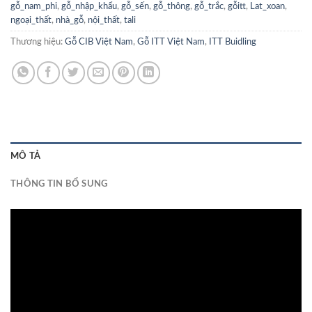
gỗ_nam_phi
,
gỗ_nhập_khẩu
,
gỗ_sến
,
gỗ_thông
,
gỗ_trắc
,
gỗitt
,
Lat_xoan
,
ngoại_thất
,
nhà_gỗ
,
nội_thất
,
tali
Thương hiệu:
Gỗ CIB Việt Nam
,
Gỗ ITT Việt Nam
,
ITT Buidling
MÔ TẢ
THÔNG TIN BỔ SUNG