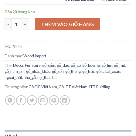
Còn 20 trong kho
Tali Square Logs 1metter plus - Nigeria số lượng
THÊM VÀO GIỎ HÀNG
SKU:
9225
Danh mục:
Wood Import
Thẻ:
Decor
,
Furniture
,
gỗ_cẩm
,
gỗ_dâu
,
gỗ_gõ
,
gỗ_hương
,
gỗ_lim
,
gỗ_mít
,
gỗ_nam_phi
,
gỗ_nhập_khẩu
,
gỗ_sến
,
gỗ_thông
,
gỗ_trắc
,
gỗitt
,
Lat_xoan
,
ngoại_thất
,
nhà_gỗ
,
nội_thất
,
tali
Thương hiệu:
Gỗ CIB Việt Nam
,
Gỗ ITT Việt Nam
,
ITT Buidling