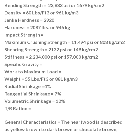
Bending Strength = 23,883 psi or 1679 kg/cm2
Density = 60 Lbs/Ft3 or 961 kg/m3
Janka Hardness = 2920
Hardness = 2087 lbs. or 946 kg
Impact Strength =
Maximum Crushing Strength = 11,494 psi or 808 kg/cm2
Shearing Strength = 2132 psi or 149 kg/cm2
Stiffness = 2,234,000 psi or 157,000 kg/cm2
Specific Gravity =
Work to Maximum Load =
Weight = 55 Lbs/Ft3 or 881 kg/m3
Radial Shrinkage =4%
Tangential Shrinkage = 7%
Volumetric Shrinkage = 12%
T/R Ration =
General Characteristics = The heartwood is described
as yellow brown to dark brown or chocolate brown,