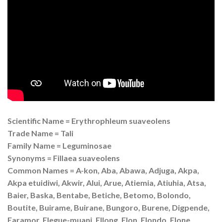
Scientific Name = Erythrophleum suaveolens
Trade Name = Tali
Family Name = Leguminosae
Synonyms = Fillaea suaveolens
Common Names = A-kon, Aba, Abawa, Adjuga, Akpa,
Akpa etuidiwi, Akwir, Alui, Arue, Atiemia, Atiuhia, Atsa,
Baier, Baska, Bentabe, Betiche, Betomo, Bolondo,
Boutite, Buirame, Buirane, Bungoro, Burene, Digpende,
Earamor, Elegue-muani, Ellong, Elon, Elondo, Elone,