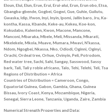
Eloun, Elui, Elun, Erue, Erui, Erui-alui, Erun, Erun obo, Etsa,
Gbangba-gbende, Gogbei, Gogwi, Gue, Guhie, Guilutu,
Gwaska, Idip, Ifwon, Inyi, Inyin, Ipomi, Jallin baro, Jru, Ka-
kontha, Kassa, Kbande, Keke-au, Kekeu, Koe-kon,
Kokudabo, Kulenten, Kwon, Macone, Mancone,
Manconi, Mbaraka, Mbele, Meli, Missanda, Mkarati,
Mkelekele, Mkola, Muave, Mumara, Mwavi, N’kassa,
Ndom, Ngogbei, Nkassa, Nko, Odiodi, Oginni, Oginyi,
Orachi, Ordeal tree, Orhue, Ovinyin, Peli, Potrodom,
Red water tree, Sachi, Sahi, Sangay, Sasswood, Sassy
bark, Tali, Tali y roble africano, Talo, Tehi, Telehi, Teli, Tsa
Regions of Distribution = Africa
Countries of Distribution = Cameroon, Congo,
Equatorial Guinea, Gabon, Gambia, Ghana, Guinea
Bissau, Ivory Coast, Kenya, Mozambique, Nigeria,
Senegal, Sierra Leone, Tanzania, Uganda, Zaire, Zambia
Numerical Strength Properties and Data: