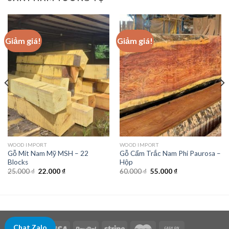
Giảm giá!
Giảm giá!
WOOD IMPORT
WOOD IMPORT
Gỗ Mít Nam Mỹ MSH – 22
Gỗ Cẩm Trắc Nam Phi Paurosa –
Blocks
Hộp
Giá
Giá
Giá
Giá
25.000
₫
22.000
₫
60.000
₫
55.000
₫
gốc
hiện
gốc
hiện
là:
tại
là:
tại
25.000 ₫.
là:
60.000 ₫.
là:
22.000 ₫.
55.000 ₫.
Chat Zalo