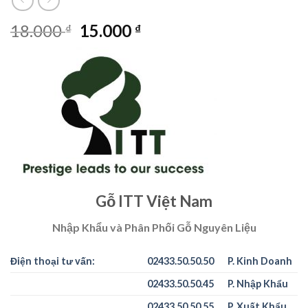
Giá
Giá
18.000
15.000
₫
₫
gốc
hiện
là:
tại
18.000 ₫.
là:
15.000 ₫.
Gỗ ITT Việt Nam
Nhập Khẩu và Phân Phối Gỗ Nguyên Liệu
Điện thoại tư vấn:
02433.50.50.50
P. Kinh Doanh
02433.50.50.45
P. Nhập Khẩu
02433.50.50.55
P. Xuất Khẩu