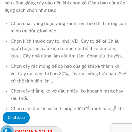
nào cũng giống cây nào nên khi chọn gỗ Okan bạn cũng áp
dụng cách chọn như sau:
Chọn chất vàng hoặc vàng xanh tuỳ theo thị trường của
mình ưa dùng loại nào.
Chọn kích thước cây to, nhỏ. VD: Cây to để xẻ Chiếu
ngựa hoặc làm cấu kiện to như cột bổ 4 ko ôm tâm,
kèo… Cây nhỏ dùng làm cột ôm tâm, đóng tàu thuyền…
Chọn cây rác mỏng để độ hao của gỗ khi xẻ thành khí,
vd: Cây rác dày thì hao 30%, cây rác mỏng hơn hao 25%
cứ thế tịnh dần lên…
Chọn cây thẳng, ko vỡ đầu nhiều, ko khoanh măng hay
sâu thối.
Chọn cây tâm kín và ko bị xốp ở lõi để tránh hao gỗ khi
xẻ.
Chat Zalo