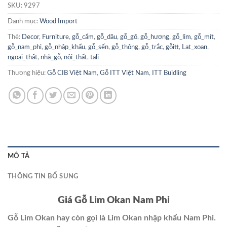
SKU:
9297
Danh mục:
Wood Import
Thẻ:
Decor
,
Furniture
,
gỗ_cẩm
,
gỗ_dâu
,
gỗ_gõ
,
gỗ_hương
,
gỗ_lim
,
gỗ_mít
,
gỗ_nam_phi
,
gỗ_nhập_khẩu
,
gỗ_sến
,
gỗ_thông
,
gỗ_trắc
,
gỗitt
,
Lat_xoan
,
ngoại_thất
,
nhà_gỗ
,
nội_thất
,
tali
Thương hiệu:
Gỗ CIB Việt Nam
,
Gỗ ITT Việt Nam
,
ITT Buidling
MÔ TẢ
THÔNG TIN BỔ SUNG
Giá Gỗ Lim Okan Nam Phi
Gỗ Lim Okan hay còn gọi là Lim Okan nhập khẩu Nam Phi.