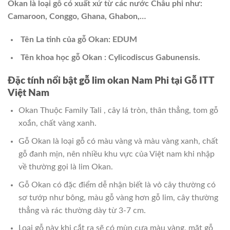
Okan là loại gỗ có xuất xứ từ các nước Châu phi như:
Camaroon, Conggo, Ghana, Ghabon,…
Tên La tinh của gỗ Okan: EDUM
Tên khoa học gỗ Okan : Cylicodiscus Gabunensis.
Đặc tính nổi bật gỗ lim okan Nam Phi tại Gỗ ITT
Việt Nam
Okan Thuộc Family Tali , cây lá tròn, thân thẳng, tom gỗ
xoắn, chất vàng xanh.
Gỗ Okan là loại gỗ có màu vàng và màu vàng xanh, chất
gỗ đanh mịn, nên nhiều khu vực của Việt nam khi nhập
về thường gọi là lim Okan.
Gỗ Okan có đặc điểm dễ nhận biết là vỏ cây thường có
sơ tướp như bông, màu gỗ vàng hơn gỗ lim, cây thường
thẳng và rác thường dày từ 3-7 cm.
Loại gỗ này khi cắt ra sẽ có mùn cưa màu vàng, mặt gỗ