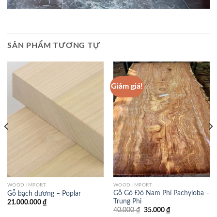
SẢN PHẨM TƯƠNG TỰ
Giảm giá!
WOOD IMPORT
WOOD IMPORT
Gỗ Gõ Đỏ Nam Phí Pachyloba –
Gỗ bạch dương – Poplar
Trung Phi
21.000.000
₫
Giá
Giá
40.000
₫
35.000
₫
gốc
hiện