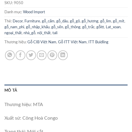
SKU:
9050
Danh mục:
Wood Import
Thẻ:
Decor
,
Furniture
,
gỗ_cẩm
,
gỗ_dâu
,
gỗ_gõ
,
gỗ_hương
,
gỗ_lim
,
gỗ_mít
,
gỗ_nam_phi
,
gỗ_nhập_khẩu
,
gỗ_sến
,
gỗ_thông
,
gỗ_trắc
,
gỗitt
,
Lat_xoan
,
ngoại_thất
,
nhà_gỗ
,
nội_thất
,
tali
Thương hiệu:
Gỗ CIB Việt Nam
,
Gỗ ITT Việt Nam
,
ITT Buidling
MÔ TẢ
Thương hiệu: MTA
Xuất sứ: Công Hoà Congo
Trang thái: Mới cắt