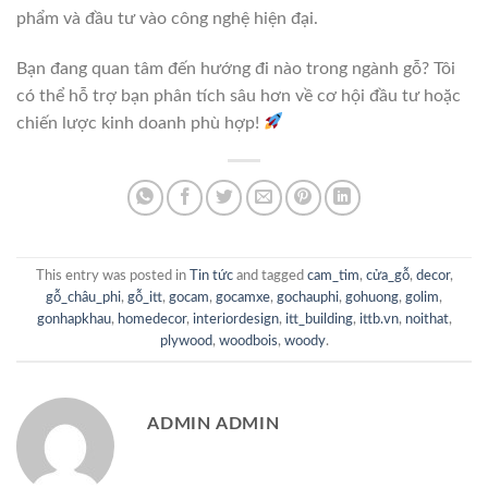
phẩm và đầu tư vào công nghệ hiện đại.
Bạn đang quan tâm đến hướng đi nào trong ngành gỗ? Tôi
có thể hỗ trợ bạn phân tích sâu hơn về cơ hội đầu tư hoặc
chiến lược kinh doanh phù hợp!
This entry was posted in
Tin tức
and tagged
cam_tim
,
cửa_gỗ
,
decor
,
gỗ_châu_phi
,
gỗ_itt
,
gocam
,
gocamxe
,
gochauphi
,
gohuong
,
golim
,
gonhapkhau
,
homedecor
,
interiordesign
,
itt_building
,
ittb.vn
,
noithat
,
plywood
,
woodbois
,
woody
.
ADMIN ADMIN