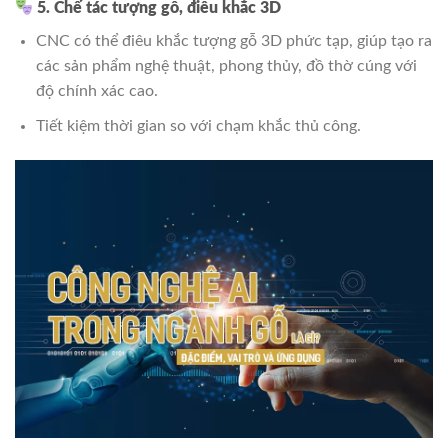
5. Chế tác tượng gỗ, điêu khắc 3D
CNC có thể điêu khắc tượng gỗ 3D phức tạp, giúp tạo ra
các sản phẩm nghệ thuật, phong thủy, đồ thờ cúng với
độ chính xác cao.
Tiết kiệm thời gian so với chạm khắc thủ công.