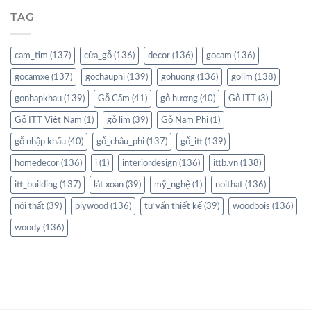
TAG
cam_tim
(137)
cửa_gỗ
(136)
decor
(136)
gocam
(136)
gocamxe
(137)
gochauphi
(139)
gohuong
(136)
golim
(138)
gonhapkhau
(139)
Gỗ Cẩm
(41)
gỗ hương
(40)
Gỗ ITT
(3)
Gỗ ITT Việt Nam
(1)
gỗ lim
(39)
Gỗ Nam Phi
(1)
gỗ nhập khẩu
(40)
gỗ_châu_phi
(137)
gỗ_itt
(139)
homedecor
(136)
i
(1)
interiordesign
(136)
ittb.vn
(138)
itt_building
(137)
lát xoan
(39)
mỹ_nghệ
(1)
noithat
(136)
nội thất
(39)
plywood
(136)
tư vấn thiết kế
(39)
woodbois
(136)
woody
(136)