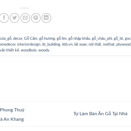
cửa_gỗ
,
decor
,
Gỗ Cẩm
,
gỗ hương
,
gỗ lim
,
gỗ nhập khẩu
,
gỗ_châu_phi
,
gỗ_itt
,
go
omedecor
,
interiordesign
,
itt_building
,
ittb.vn
,
lát xoan
,
nội thất
,
noithat
,
plywood
vấn thiết kế
,
woodbois
,
woody
.
 Phong Thuỷ
Tự Làm Bàn Ăn Gỗ Tại Nhà
và An Khang