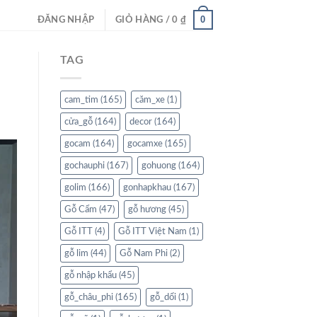
0
ĐĂNG NHẬP
GIỎ HÀNG /
0
₫
TAG
cam_tim
(165)
căm_xe
(1)
cửa_gỗ
(164)
decor
(164)
gocam
(164)
gocamxe
(165)
gochauphi
(167)
gohuong
(164)
golim
(166)
gonhapkhau
(167)
Gỗ Cẩm
(47)
gỗ hương
(45)
Gỗ ITT
(4)
Gỗ ITT Việt Nam
(1)
gỗ lim
(44)
Gỗ Nam Phi
(2)
gỗ nhập khẩu
(45)
gỗ_châu_phi
(165)
gỗ_dổi
(1)