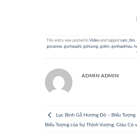
This entry was posted in
Video
and tagged
cam_tim
,
gocamxe
,
gochauphi
,
gohuong
,
golim
,
gonhapkhau
,
h
ADMIN ADMIN
Lục Bình Gỗ Hương Đỏ – Biểu Tượng
Biểu Tượng của Sự Thịnh Vượng, Giàu Có 