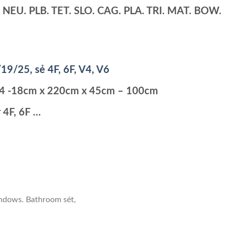
S. NEU. PLB. TET. SLO. CAG. PLA. TRI. MAT. BOW.
19/25, sẻ 4F, 6F, V4, V6
s14 -18cm x 220cm x 45cm – 100cm
 4F, 6F …
indows. Bathroom sét,