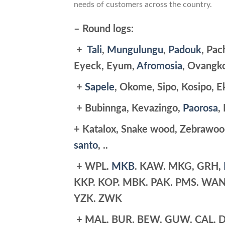
needs of customers across the country.
Wood products and services ITT Bo
– Round logs:
+
Tali
,
Mungulungu
,
Padouk
, Pac
Eyeck, Eyum,
Afromosia
, Ovangko
+
Sapele
, Okome, Sipo, Kosipo, E
+ Bubinnga, Kevazingo,
Paorosa
,
+ Katalox, Snake wood, Zebrawo
santo
, ..
+ WPL.
MKB
. KAW. MKG, GRH,
KKP. KOP. MBK. PAK. PMS. WAN.
YZK. ZWK
+ MAL. BUR. BEW. GUW. CAL. DI