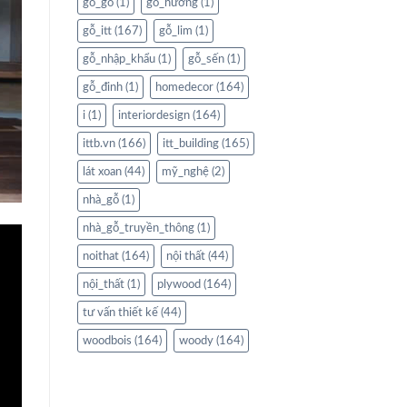
gỗ_gõ
(1)
gỗ_hương
(1)
gỗ_itt
(167)
gỗ_lim
(1)
gỗ_nhập_khẩu
(1)
gỗ_sến
(1)
gỗ_đinh
(1)
homedecor
(164)
i
(1)
interiordesign
(164)
ittb.vn
(166)
itt_building
(165)
lát xoan
(44)
mỹ_nghệ
(2)
nhà_gỗ
(1)
nhà_gỗ_truyền_thông
(1)
noithat
(164)
nội thất
(44)
nội_thất
(1)
plywood
(164)
tư vấn thiết kế
(44)
woodbois
(164)
woody
(164)