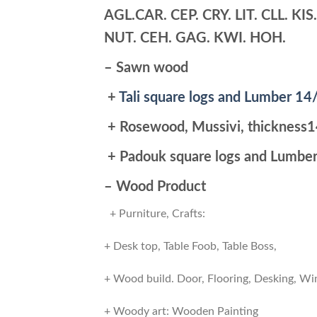
AGL.CAR. CEP. CRY. LIT. CLL. KI
NUT. CEH. GAG. KWI. HOH.
– Sawn wood
+
Tali square logs and Lumber 14/
+ Rosewood, Mussivi, thicknes
+ Padouk square logs and Lumber
– Wood Product
+ Purniture, Crafts:
+ Desk top, Table Foob, Table Boss,
+ Wood build. Door, Flooring, Desking, W
+ Woody art: Wooden Painting