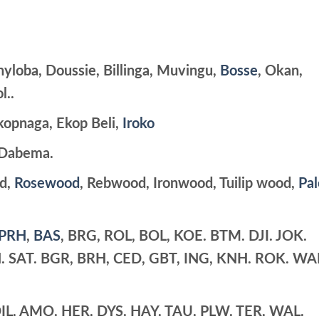
is is providing
hyloba, Doussie, Billinga, Muvingu,
Bosse
, Okan,
l..
kopnaga, Ekop Beli,
Iroko
 Dabema.
od,
Rosewood
, Rebwood, Ironwood, Tuilip wood,
Pal
PRH
,
BAS
, BRG, ROL, BOL, KOE. BTM. DJI. JOK.
 SAT. BGR, BRH, CED, GBT, ING, KNH. ROK. WA
L. AMO. HER. DYS. HAY. TAU. PLW. TER. WAL.